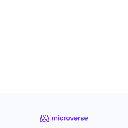
más vulnerables a ser presas de prácticas
deshonestas de instituciones o empresas
que toman ventaja de estas condiciones.
Naidel Ardila